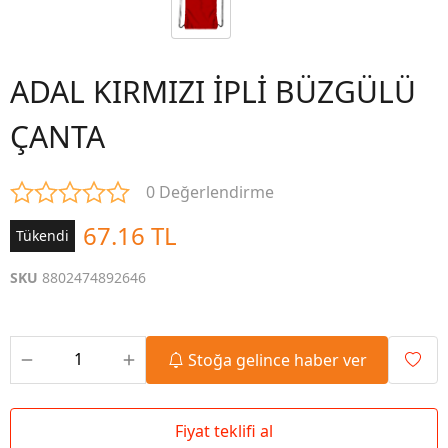
ADAL KIRMIZI İPLİ BÜZGÜLÜ
ÇANTA
0 Değerlendirme
67.16 TL
Tükendi
SKU
8802474892646
Stoğa gelince haber ver
Fiyat teklifi al