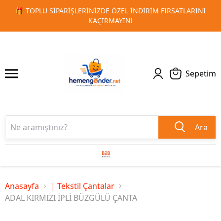
ATLARINI
🚀 KURUMSAL PROMOSYON VE MATBAA ÜRÜNLERI
1
2
TESLIMAT!
Sepetim
Ara
Anasayfa
| Tekstil Çantalar
ADAL KIRMIZI İPLİ BÜZGÜLÜ ÇANTA