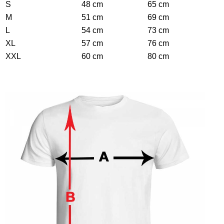
S
48 cm
65 cm
M
51 cm
69 cm
L
54 cm
73 cm
XL
57 cm
76 cm
XXL
60 cm
80 cm