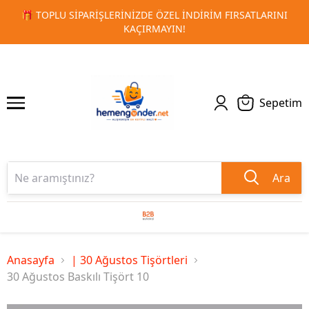
INI
🚀 KURUMSAL PROMOSYON VE MATBAA ÜRÜNLERINDE H
1
2
TESLIMAT!
Sepetim
Ara
Anasayfa
| 30 Ağustos Tişörtleri
30 Ağustos Baskılı Tişört 10