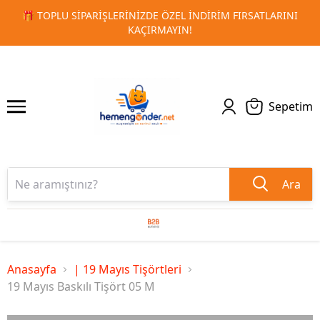
ARINI
🚀 KURUMSAL PROMOSYON VE MATBAA ÜRÜNLERINDE
1
2
TESLIMAT!
Sepetim
Ara
Anasayfa
| 19 Mayıs Tişörtleri
19 Mayıs Baskılı Tişört 05 M