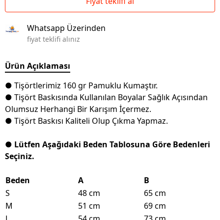
Fiyat teklifi al
Whatsapp Üzerinden
fiyat teklifi alınız
Ürün Açıklaması
● Tişörtlerimiz 160 gr Pamuklu Kumaştır.
● Tişört Baskısında Kullanılan Boyalar Sağlık Açısından
Olumsuz Herhangi Bir Karışım İçermez.
● Tişört Baskısı Kaliteli Olup Çıkma Yapmaz.
● Lütfen Aşağıdaki Beden Tablosuna Göre Bedenleri
Seçiniz.
Beden
A
B
S
48 cm
65 cm
M
51 cm
69 cm
L
54 cm
73 cm