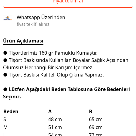
Fiyat teklifi al
Whatsapp Üzerinden
fiyat teklifi alınız
Ürün Açıklaması
● Tişörtlerimiz 160 gr Pamuklu Kumaştır.
● Tişört Baskısında Kullanılan Boyalar Sağlık Açısından
Olumsuz Herhangi Bir Karışım İçermez.
● Tişört Baskısı Kaliteli Olup Çıkma Yapmaz.
● Lütfen Aşağıdaki Beden Tablosuna Göre Bedenleri
Seçiniz.
Beden
A
B
S
48 cm
65 cm
M
51 cm
69 cm
L
54 cm
73 cm