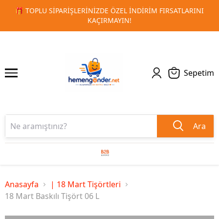
ARINI
🚀 KURUMSAL PROMOSYON VE MATBAA ÜRÜNLERINDE
1
2
TESLIMAT!
Sepetim
Ara
Anasayfa
| 18 Mart Tişörtleri
18 Mart Baskılı Tişört 06 L