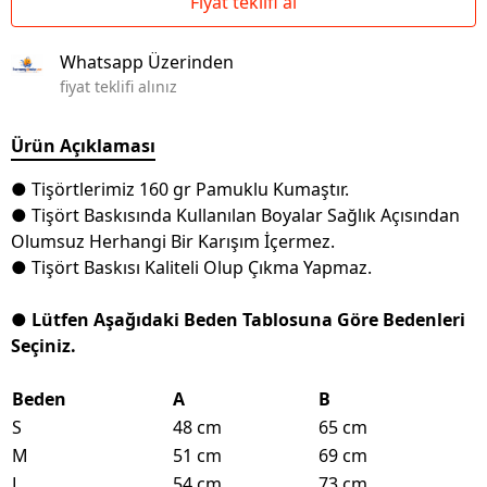
Fiyat teklifi al
Whatsapp Üzerinden
fiyat teklifi alınız
Ürün Açıklaması
● Tişörtlerimiz 160 gr Pamuklu Kumaştır.
● Tişört Baskısında Kullanılan Boyalar Sağlık Açısından
Olumsuz Herhangi Bir Karışım İçermez.
● Tişört Baskısı Kaliteli Olup Çıkma Yapmaz.
● Lütfen Aşağıdaki Beden Tablosuna Göre Bedenleri
Seçiniz.
Beden
A
B
S
48 cm
65 cm
M
51 cm
69 cm
L
54 cm
73 cm