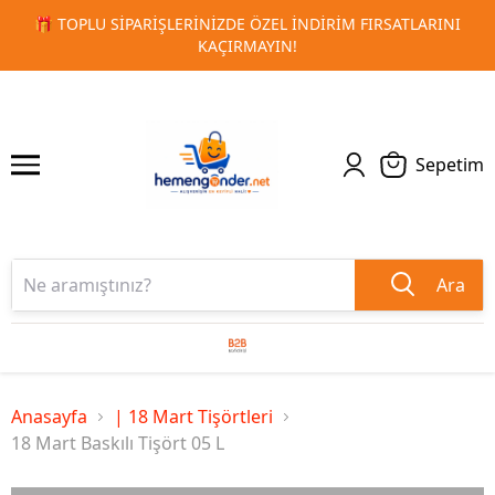
I
🚀 KURUMSAL PROMOSYON VE MATBAA ÜRÜNLERINDE HIZ
1
2
TESLIMAT!
Sepetim
Ara
Anasayfa
| 18 Mart Tişörtleri
18 Mart Baskılı Tişört 05 L