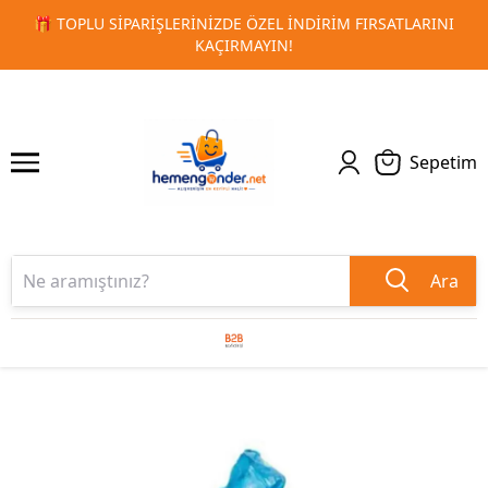
RSATLARINI
🚀 KURUMSAL PROMOSYON VE MATBAA ÜRÜNLE
1
2
TESLIMAT!
Sepetim
Ara