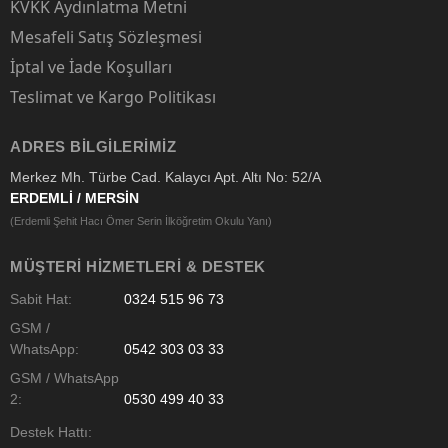
KVKK Aydınlatma Metni
Mesafeli Satış Sözleşmesi
İptal ve İade Koşulları
Teslimat ve Kargo Politikası
ADRES BILGILERIMIZ
Merkez Mh. Türbe Cad. Kalaycı Apt. Altı No: 52/A
ERDEMLİ / MERSİN
(Erdemli Şehit Hacı Ömer Serin İlköğretim Okulu Yanı)
MÜŞTERI HIZMETLERI & DESTEK
Sabit Hat:
0324 515 96 73
GSM /
WhatsApp:
0542 303 03 33
GSM / WhatsApp
2:
0530 499 40 33
Destek Hattı: