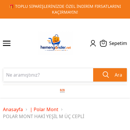
NI
🚀 KURUMSAL PROMOSYON VE MATBAA ÜRÜNLERINDE HI
1
2
TESLIMAT!
Sepetim
Ara
Anasayfa
| Polar Mont
POLAR MONT HAKİ YEŞİL M ÜÇ CEPLİ