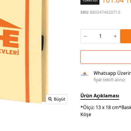
Çoklu Şarj Kabloları
Sunum Panosu
Kahve Setleri
SKU
8802474620713
Kablosuz Şarj
Branda | Afiş | Poster
Powerbank Defter
Baskılı Masa Örtüsü
Wireless Masa Lambası
Whatsapp Üzeri
fiyat teklifi alınız
Ürün Açıklaması
Büyüt
*Ölçü: 13 x 18 cm*Baskı
Köşe