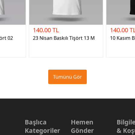
140.00 TL
140.00 T
ört 02
23 Nisan Baskılı Tişört 13 M
10 Kasım Ba
Tümünü Gör
Başlıca
Hemen
Bilgi
Kategoriler
Gönder
& Koş