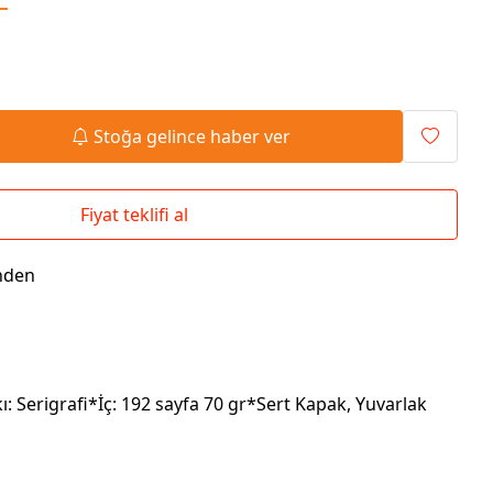
Seyahat Çantaları
El İlanı / Broşürü
Chef Önlükleri
Duvar Saatleri
Bez Çanta
Kaşe
Masa Üstü Setler
Okul Çantaları
Stoğa gelince haber ver
Fiyat teklifi al
nden
: Serigrafi*İç: 192 sayfa 70 gr*Sert Kapak, Yuvarlak