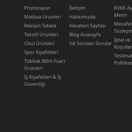
Promosyon
İletişim
KVKK Ay
Metni
Matbaa Ürünleri
Hakkımızda
Mesafeli
Reklam Tabela
Hesabım Sayfası
Sözleşm
Tekstil Ürünleri
Blog Anasayfa
İptal ve
Okul Ürünleri
Sık Sorulan Sorular
Koşullar
Spor Kıyafetleri
Teslima
Tübitak Bilim Fuarı
Politika
Ürünleri
İş Kıyafetleri & İş
Güvenliği