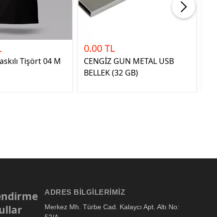
L
0.00 TL
40
skılı Tişört 04 M
CENGİZ GUN METAL USB
KE
BELLEK (32 GB)
T
ADRES BILGILERIMIZ
lendirme
ullar
Merkez Mh. Türbe Cad. Kalaycı Apt. Altı No: