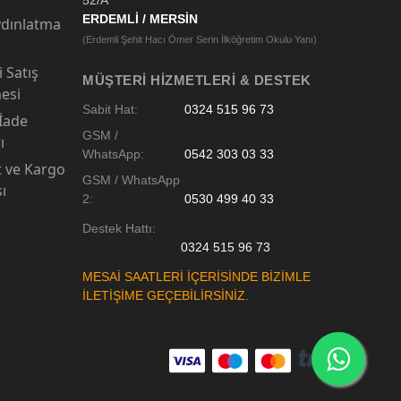
52/A
ERDEMLİ / MERSİN
dınlatma
(Erdemli Şehit Hacı Ömer Serin İlköğretim Okulu Yanı)
 Satış
MÜŞTERI HIZMETLERI & DESTEK
esi
Sabit Hat:
0324 515 96 73
 İade
GSM /
ı
WhatsApp:
0542 303 03 33
t ve Kargo
GSM / WhatsApp
sı
2:
0530 499 40 33
Destek Hattı:
0324 515 96 73
MESAİ SAATLERİ İÇERİSİNDE BİZİMLE
İLETİŞİME GEÇEBİLİRSİNİZ.