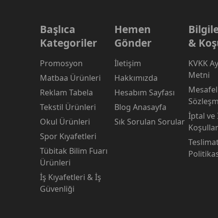
Başlıca
Hemen
Bilgi
Kategoriler
Gönder
& Koş
Promosyon
İletişim
KVKK Ay
Metni
Matbaa Ürünleri
Hakkımızda
Mesafeli
Reklam Tabela
Hesabım Sayfası
Sözleşm
Tekstil Ürünleri
Blog Anasayfa
İptal ve
Okul Ürünleri
Sık Sorulan Sorular
Koşullar
Spor Kıyafetleri
Teslima
Tübitak Bilim Fuarı
Politika
Ürünleri
İş Kıyafetleri & İş
Güvenliği