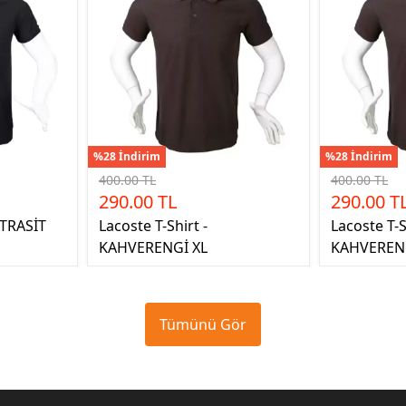
%28 İndirim
%28 İndirim
400.00 TL
400.00 TL
290.00 TL
290.00 T
NTRASİT
Lacoste T-Shirt -
Lacoste T-S
KAHVERENGİ XL
KAHVERENG
Tümünü Gör