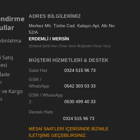
ADRES BILGILERIMIZ
lendirme
ullar
Merkez Mh. Türbe Cad. Kalaycı Apt. Altı No:
52/A
ERDEMLİ / MERSİN
dınlatma
(Erdemli Şehit Hacı Ömer Serin İlköğretim Okulu Yanı)
 Satış
MÜŞTERI HIZMETLERI & DESTEK
esi
Sabit Hat:
0324 515 96 73
 İade
GSM /
ı
WhatsApp:
0542 303 03 33
t ve Kargo
GSM / WhatsApp
sı
2:
0530 499 40 33
Destek Hattı:
0324 515 96 73
MESAİ SAATLERİ İÇERİSİNDE BİZİMLE
İLETİŞİME GEÇEBİLİRSİNİZ.