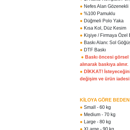
●
Nefes Alan Gözenekli
●
%100 Pamuklu
●
Düğmeli Polo Yaka
●
Kısa Kol, Düz Kesim
●
Kişiye / Firmaya Özel 
●
Baskı Alanı: Sol Göğüs
●
DTF Baskı
●
Baskı öncesi görsel
alınarak baskıya alınır.
●
DİKKAT! İsteyeceğini
değişim ve ürün iades
KİLOYA GÖRE BEDE
●
Small - 60 kg
●
Medium - 70 kg
●
Large - 80 kg
●
XLarge - 90 kg