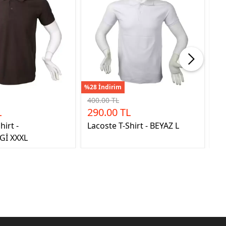
%28 İndirim
%28
400.00 TL
40
L
290.00 TL
2
hirt -
Lacoste T-Shirt - BEYAZ L
La
İ XXXL