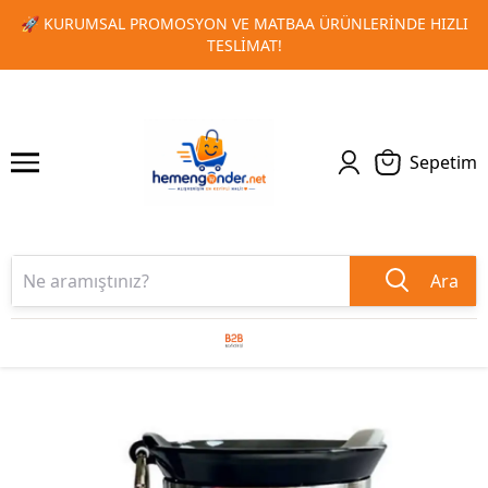
RINDE HIZLI
🎁 TOPLU SIPARIŞLERINIZDE ÖZEL İNDIRIM FI
1
2
KAÇIRMAYIN!
Sepetim
Ara