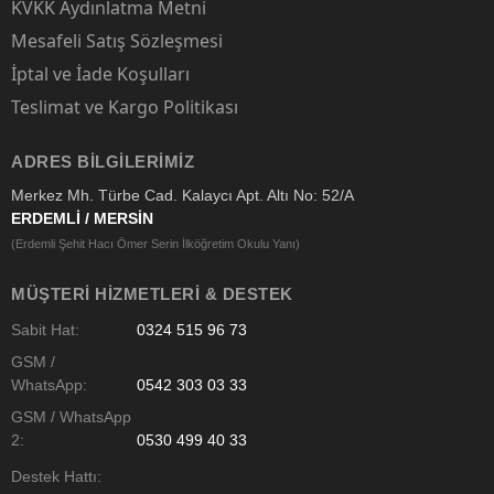
KVKK Aydınlatma Metni
Mesafeli Satış Sözleşmesi
İptal ve İade Koşulları
Teslimat ve Kargo Politikası
ADRES BILGILERIMIZ
Merkez Mh. Türbe Cad. Kalaycı Apt. Altı No: 52/A
ERDEMLİ / MERSİN
(Erdemli Şehit Hacı Ömer Serin İlköğretim Okulu Yanı)
MÜŞTERI HIZMETLERI & DESTEK
Sabit Hat:
0324 515 96 73
GSM /
WhatsApp:
0542 303 03 33
GSM / WhatsApp
2:
0530 499 40 33
Destek Hattı: