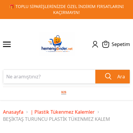
IM FIRSATLARINI
🚀 KURUMSAL PROMOSYON VE MATBAA ÜR
1
2
TESLIMAT!
Sepetim
Ara
Anasayfa
| Plastik Tükenmez Kalemler
BEŞİKTAŞ TURUNCU PLASTİK TÜKENMEZ KALEM